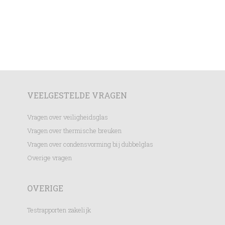
VEELGESTELDE VRAGEN
Vragen over veiligheidsglas
Vragen over thermische breuken
Vragen over condensvorming bij dubbelglas
Overige vragen
OVERIGE
Testrapporten zakelijk