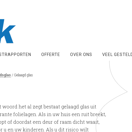
STRAPPORTEN
OFFERTE
OVER ONS
VEEL GESTEL
idsglas
/
Gelaagd glas
oord het al zegt bestaat gelaagd glas uit
nte folielagen. Als in uw huis een ruit breekt,
pt of doordat een deur of raam dicht waait,
u en uw kinderen. Als u dit risico wilt